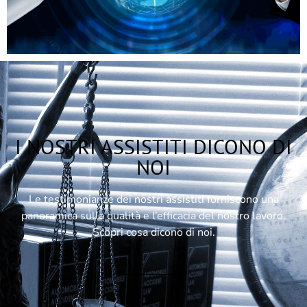
I NOSTRI ASSISTITI DICONO DI
NOI
Le testimonianze dei nostri assistiti forniscono una
panoramica sulla qualità e l’efficacia del nostro lavoro.
Scopri cosa dicono di noi.