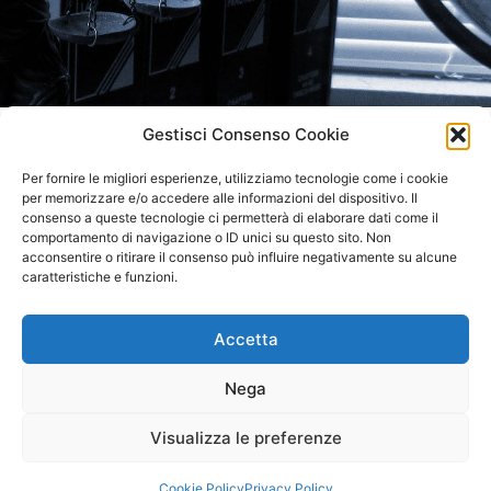
Gestisci Consenso Cookie
LO STUDIO RICEVE SU
Per fornire le migliori esperienze, utilizziamo tecnologie come i cookie
APPUNTAMENTO
per memorizzare e/o accedere alle informazioni del dispositivo. Il
consenso a queste tecnologie ci permetterà di elaborare dati come il
comportamento di navigazione o ID unici su questo sito. Non
acconsentire o ritirare il consenso può influire negativamente su alcune
caratteristiche e funzioni.
Accetta
STUDIO LEGALE NM
Nega
AVV. NICOLA MASÈ
Visualizza le preferenze
© 2022 Avvocato Nicola Masè |
Privacy Policy
|
Cookie Policy
Cookie Policy
Privacy Policy