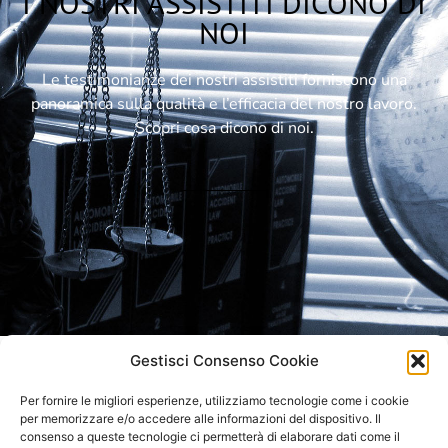
I NOSTRI ASSISTITI DICONO DI
NOI
Le testimonianze dei nostri assistiti forniscono una
panoramica sulla qualità e l’efficacia del nostro lavoro.
Scopri cosa dicono di noi.
Gestisci Consenso Cookie
LO STUDIO RICEVE SU
Per fornire le migliori esperienze, utilizziamo tecnologie come i cookie
APPUNTAMENTO
per memorizzare e/o accedere alle informazioni del dispositivo. Il
consenso a queste tecnologie ci permetterà di elaborare dati come il