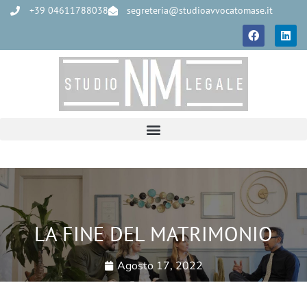
+39 04611788038
segreteria@studioavvocatomase.it
LA FINE DEL MATRIMONIO
Agosto 17, 2022